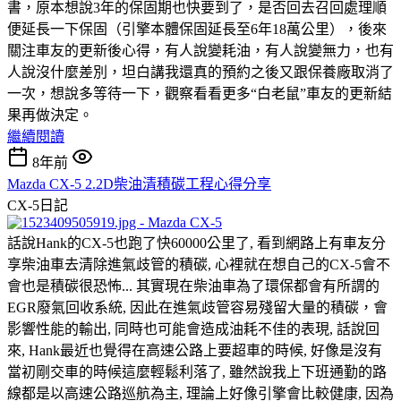
書，原本想說3年的保固期也快要到了，是否回去召回處理順
便延長一下保固（引擎本體保固延長至6年18萬公里），後來
關注車友的更新後心得，有人說變耗油，有人說變無力，也有
人說沒什麼差別，坦白講我還真的預約之後又跟保養廠取消了
一次，想說多等待一下，觀察看看更多“白老鼠”車友的更新結
果再做決定。
繼續閱讀
8年前
Mazda CX-5 2.2D柴油清積碳工程心得分享
CX-5日記
話說Hank的CX-5也跑了快60000公里了, 看到網路上有車友分
享柴油車去清除進氣歧管的積碳, 心裡就在想自己的CX-5會不
會也是積碳很恐怖... 其實現在柴油車為了環保都會有所謂的
EGR廢氣回收系統, 因此在進氣歧管容易殘留大量的積碳，會
影響性能的輸出, 同時也可能會造成油耗不佳的表現, 話說回
來, Hank最近也覺得在高速公路上要超車的時候, 好像是沒有
當初剛交車的時候這麼輕鬆利落了, 雖然說我上下班通勤的路
線都是以高速公路巡航為主, 理論上好像引擎會比較健康, 因為