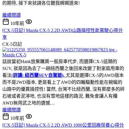
的期待, 接下來就請各位聽我娓娓道來!
繼續閱讀
10年前
[CX-5日記] Mazda CX-5 2.2D AWD山路操控性能駕駛心得分
享
CX-5日記
話說當初Hank放棄購買一般房車代步, 而選擇CX-5這類的
SUV, 就是因為去了一趟紐西蘭之後回來改變了對家庭用車的
看法(
詳讀: 紐西蘭SUV自駕遊),
尤其是選擇CX-5的AWD版本
而不是2WD版本, 更是看上了AWD的四輪驅動性能在蜿蜒的
山路中的優異操控性! 當然, 台灣不比紐西蘭, 沒有那麼多的碎
石坡或者泥濘地, 也沒有雪地這樣的路況, 難免會讓人有種
AWD無用武之地的遺憾…
繼續閱讀
10年前
[CX-5日記] Mazda CX-5 2.2D AWD 1000公里回廠保養心得分