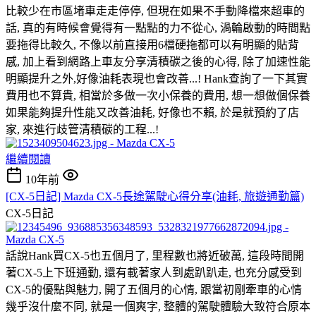
比較少在市區堵車走走停停, 但現在如果不手動降檔來超車的
話, 真的有時候會覺得有一點點的力不從心, 渦輪啟動的時間點
要拖得比較久, 不像以前直接用6檔硬拖都可以有明顯的貼背
感, 加上看到網路上車友分享清積碳之後的心得, 除了加速性能
明顯提升之外,好像油耗表現也會改善...! Hank查詢了一下其實
費用也不算貴, 相當於多做一次小保養的費用, 想一想做個保養
如果能夠提升性能又改善油耗, 好像也不賴, 於是就預約了店
家, 來進行歧管清積碳的工程...!
繼續閱讀
10年前
[CX-5日記] Mazda CX-5長途駕駛心得分享(油耗, 旅遊通勤篇)
CX-5日記
話說Hank買CX-5也五個月了, 里程數也將近破萬, 這段時間開
著CX-5上下班通勤, 還有載著家人到處趴趴走, 也充分感受到
CX-5的優點與魅力, 開了五個月的心情, 跟當初剛牽車的心情
幾乎沒什麼不同, 就是一個爽字, 整體的駕駛體驗大致符合原本