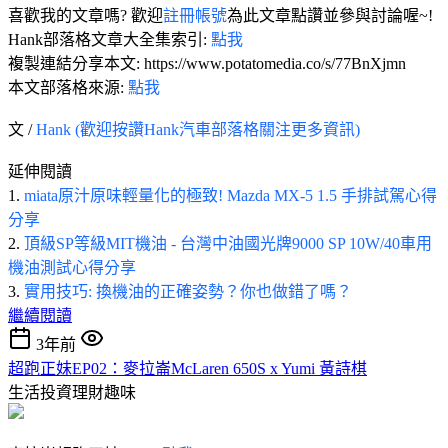
喜歡我的文章嗎? 歡迎
註冊帳號
為此文章點讚並參與討論喔~!
Hank部落格文章大全集索引:
點我
複製連結分享本文: https://www.potatomedia.co/s/77BnXjmn
本文部落格來源:
點我
文 /
Hank (歡迎按讚Hank汽車部落格關注更多資訊)
延伸閱讀
1.
miata原汁原味輕量化的極致! Mazda MX-5 1.5 手排試駕心得
分享
2.
頂級SP等級MIT機油 - 台灣中油國光牌9000 SP 10W/40車用
機油測試心得分享
3.
實用技巧: 換機油的正確姿勢？你也做錯了嗎？
繼續閱讀
3年前
超跑正妹EP02：麥拉崙McLaren 650S x Yumi 黃詩棋
生活投資理財趣味