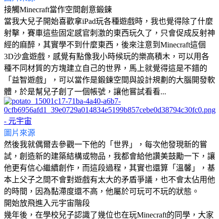
接觸Minecraft當作空間創意鍛鍊
當我大兒子開始喜歡拿iPad玩各種遊戲時，我也覺得除了什麼
射擊，賽車這些固定感官刺激的東西玩久了，只會促成反射神
經的麻醉，其實學不到什麼東西，後來注意到Minecraft這個
3D沙盒遊戲，感覺有點像我小時候玩的樂高積木，可以用各
種不同材質的方塊建立自己的世界，馬上就覺得這是不錯的
「益智遊戲」，可以當作是鍛鍊空間與設計規劃的大腦開發軟
體，於是幫兒子創了一個帳號，讓他嘗試看看...
圖片來源
然後我就偶爾去參觀一下他的「世界」，每次他發現新的嘗
試，創造新的建築結構或物品，我都會給他讚美鼓勵一下，讓
他更有信心繼續創作，而這段過程，其實也還算「溫馨」，基
本上父子之間不會對遊戲有太大的矛盾爭議，也不會太佔用他
的時間，因為黏滯度還不高，他屬於可玩可不玩的狀態。
開始放飛進入元宇宙階段
幾年後，在學校兒子認識了幾位也在玩Minecraft的同學，大家