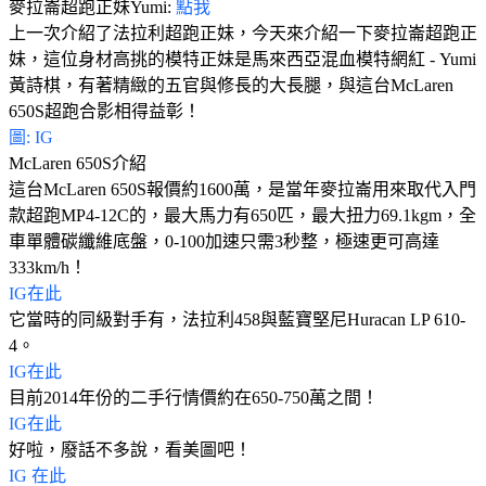
麥拉崙超跑正妹Yumi:
點我
上一次介紹了法拉利超跑正妹，今天來介紹一下麥拉崙超跑正
妹，這位身材高挑的模特正妹是馬來西亞混血模特網紅 - Yumi
黃詩棋，有著精緻的五官與修長的大長腿，與這台McLaren
650S超跑合影相得益彰！
圖: IG
McLaren 650S介紹
這台McLaren 650S報價約1600萬，是當年麥拉崙用來取代入門
款超跑MP4-12C的，最大馬力有650匹，最大扭力69.1kgm，全
車單體碳纖維底盤，0-100加速只需3秒整，極速更可高達
333km/h！
IG在此
它當時的同級對手有，法拉利458與藍寶堅尼Huracan LP 610-
4。
IG在此
目前2014年份的二手行情價約在650-750萬之間！
IG在此
好啦，廢話不多說，看美圖吧！
IG 在此