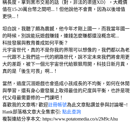
稱長度，拿到黑市交易的話（對，非法的渠道XD），大概價
值在15-20萬台幣之間吧...！但他說他不會賣，因為以後增值
更快...！
坦白說，我聽了頗為震撼，他今年才剛上國一，而我當年國一
的時候，別說能玩遊戲賺錢，連錢怎麼賺都還沒概念呢...
科技發展與教育養成如何平衡？
元宇宙世代，真的不是你我的界限可以想像的，我們都以為老
一代跟不上我們這一代的網路世代，說不定未來我們將會用更
大的差距，被下一個元宇宙世代給狠狠甩開，科技日新月異，
真的是「後生可畏」啊...！
當然，過度沉溺遊戲也會造成小孩成長的不均衡，如何在休閒
與學習，還有身心靈發展上取得最佳的尺度與平衡，也許是現
代父母最需要修的一門課吧！
喜歡我的文章嗎? 歡迎
註冊帳號
為此文章點讚並參與討論喔~!
Hank部落格文章大全集索引:
點此查詢
複製連結分享本文: https://www.potatomedia.co/s/2M9cAhu