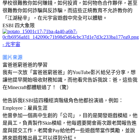
學校很難教你如何賺錢，如何投資，如何物色合作夥伴，甚至
很難教你如何詐騙與反詐騙，而這些正統教育不允許教你的
「江湖秘辛」，在元宇宙遊戲中完全可以體驗。
ESBI 四大象限
圖片來源
富爸爸窮爸爸的學習
我有一次放「富爸爸窮爸爸」的YouTube影片給兒子分享，想
讓他提早開始吸收財務知識，而他看完告訴我說：爸，這些我
在Minecraft都體驗過了！（驚）
他告訴我ESBI這四種經濟階級角色他都扮演過，例如：
Employee：雇員生涯
他曾參加一個高中生創的「公司」，目的是開發遊戲模組，他
是員工，負責製作Skin模組，他每週要開會兩次跟老闆報告進
度與提交工作，老闆會Pay給他們一些遊戲幣當作獎勵，並說
將來遊戲推出員工可以得到分紅。