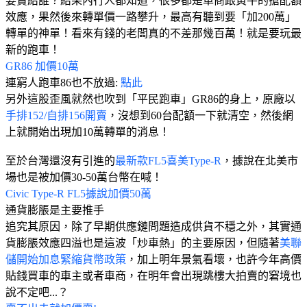
要賣給誰？結果內行人都知道，很多都是車商跟黃牛的搶配額
效應，果然後來轉單價一路攀升，最高有聽到要「加200萬」
轉單的神單！看來有錢的老闆真的不差那幾百萬！就是要玩最
新的跑車！
GR86 加價10萬
連窮人跑車86也不放過:
點此
另外這股歪風就然也吹到「平民跑車」GR86的身上，原廠以
手排152/自排156開賣
，沒想到60台配額一下就清空，然後網
上就開始出現加10萬轉單的消息！
至於台灣還沒有引進的
最新款FL5喜美Type-R
，據說在北美市
場也是被加價30-50萬台幣在喊！
Civic Type-R FL5據說加價50萬
通貨膨脹是主要推手
追究其原因，除了早期供應鏈問題造成供貨不穩之外，其實通
貨膨脹效應四溢也是這波「炒車熱」的主要原因，但隨著
美聯
儲開始加息緊縮貨幣政策
，加上明年景氣看壞，也許今年高價
貼錢買車的車主或者車商，在明年會出現跳樓大拍賣的窘境也
說不定吧...？