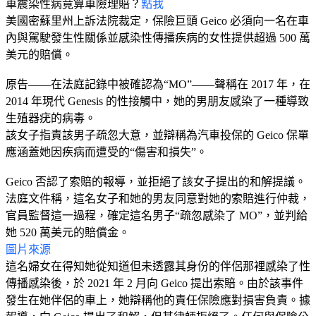
車震染性病竟算車險理賠？
點我
美國密蘇里州上訴法院裁定，保險巨頭 Geico 必須向一名在車
內與駕駛發生性關係並感染性傳播疾病的女性提供超過 500 萬
美元的賠償。
原告——在法庭記錄中被確認為“MO”——聲稱在 2017 年，在
2014 年現代 Genesis 的性接觸中，她的男朋友感染了一種導致
生殖器疣的病毒。
該女子指責該男子疏忽大意，並辯稱為汽車投保的 Geico 保單
應涵蓋她因疾病而遭受的“傷害和損失”。
Geico 否認了索賠的報導，並拒絕了該女子提出的和解提議。
法庭文件稱，這名女子和她的男友同意對她的索賠進行仲裁，
官員監督這一過程，確定這名男子“疏忽感染了 MO”，並判給
她 520 萬美元的賠償金。
圖片來源
這名婦女在得知她從知道但未透露其身份的伴侶那裡感染了性
傳播感染後，於 2021 年 2 月向 Geico 提出索賠。由於該事件
發生在她伴侶的車上，她辯稱他的責任保險應對損害負責。據