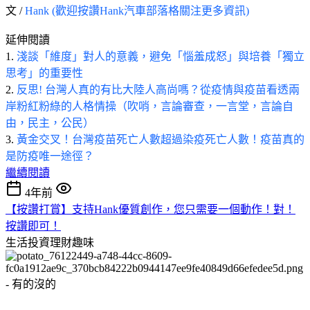
文 /
Hank (歡迎按讚Hank汽車部落格關注更多資訊)
延伸閱讀
1.
淺談「維度」對人的意義，避免「惱羞成怒」與培養「獨立
思考」的重要性
2.
反思! 台灣人真的有比大陸人高尚嗎？從疫情與疫苗看透兩
岸粉紅粉綠的人格情操（吹哨，言論審查，一言堂，言論自
由，民主，公民）
3.
黃金交叉！台灣疫苗死亡人數超過染疫死亡人數！疫苗真的
是防疫唯一途徑？
繼續閱讀
4年前
【按讚打賞】支持Hank優質創作，您只需要一個動作！對！
按讚即可！
生活投資理財趣味