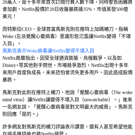
20萬人，是十多年來首次訂閱付費人數下降，同時警告困難將
會加劇，Netflix股價於20日收盤暴跌達35%，市值蒸發500億
美元！
而特斯拉CEO、全球首富馬斯克則在推特上加碼補刀，指稱
Woke (左派覺醒心靈病毒）意識形態氾濫讓Netflix變得「不堪
入目」。
馬斯克表示Woke病毒讓Netflix變得不堪入目
Netflix高層指出，因受全球通貨膨脹、烏俄戰爭，以及如
Disney+等其他對手問世，市場競爭激烈，Netflix出現十多年
來用戶首度負成長，未來恐怕會流失更多用戶，因此造成股價
暴跌。
馬斯克對此則在推特上補刀，他說「覺醒心靈病毒（The woke
mind virus）讓Netflix讓變得不堪入目（unwatchable）。」後來
一名網友說，「覺醒心靈病毒是對文明最大的威脅」，馬斯克
則回應「是的。」
許多網友對馬斯克的補刀評論表示讚賞，還有人甚至希望他能
在接手推特後也將Netflix接管。