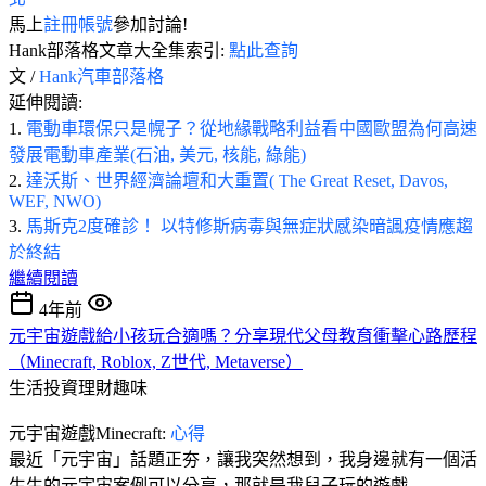
馬上
註冊帳號
參加討論!
Hank部落格文章大全集索引:
點此查詢
文 /
Hank汽車部落格
延伸閱讀:
1.
電動車環保只是幌子？從地緣戰略利益看中國歐盟為何高速
發展電動車產業(石油, 美元, 核能, 綠能)
2.
達沃斯、世界經濟論壇和大重置( The Great Reset, Davos,
WEF, NWO)
3.
馬斯克2度確診！ 以特修斯病毒與無症狀感染暗諷疫情應趨
於終結
繼續閱讀
4年前
元宇宙遊戲給小孩玩合適嗎？分享現代父母教育衝擊心路歷程
（Minecraft, Roblox, Z世代, Metaverse）
生活投資理財趣味
元宇宙遊戲Minecraft:
心得
最近「元宇宙」話題正夯，讓我突然想到，我身邊就有一個活
生生的元宇宙案例可以分享，那就是我兒子玩的遊戲 -