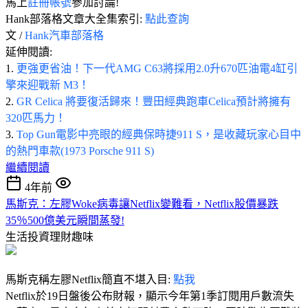
馬上
註冊帳號
參加討論!
Hank部落格文章大全集索引:
點此查詢
文 /
Hank汽車部落格
延伸閱讀:
1.
更強更省油！下一代AMG C63將採用2.0升670匹油電4缸引
擎來迎戰新 M3！
2.
GR Celica 將要復活歸來！豐田經典跑車Celica預計將擁有
320匹馬力！
3.
Top Gun電影中亮眼的經典保時捷911 S，是收藏玩家心目中
的熱門車款(1973 Porsche 911 S)
繼續閱讀
4年前
馬斯克：左膠Woke病毒讓Netflix變難看，Netflix股價暴跌
35％500億美元瞬間蒸發!
生活投資理財趣味
馬斯克稱左膠Netflix簡直不堪入目:
點我
Netflix於19日盤後公布財報，顯示今年第1季訂閱用戶數流失