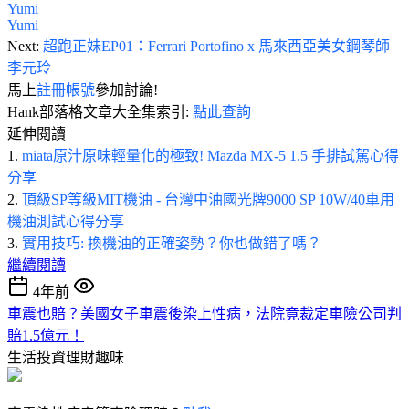
Yumi
Yumi
Next:
超跑正妹EP01：Ferrari Portofino x 馬來西亞美女鋼琴師
李元玲
馬上
註冊帳號
參加討論!
Hank部落格文章大全集索引:
點此查詢
延伸閱讀
1.
miata原汁原味輕量化的極致! Mazda MX-5 1.5 手排試駕心得
分享
2.
頂級SP等級MIT機油 - 台灣中油國光牌9000 SP 10W/40車用
機油測試心得分享
3.
實用技巧: 換機油的正確姿勢？你也做錯了嗎？
繼續閱讀
4年前
車震也賠？美國女子車震後染上性病，法院竟裁定車險公司判
賠1.5億元！
生活投資理財趣味