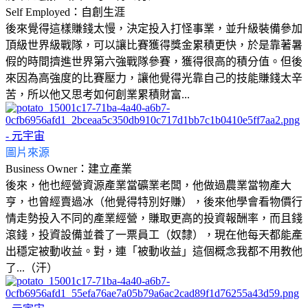
Self Employed：自創生涯
後來覺得這樣賺錢太慢，決定投入打怪事業，並升級裝備參加
頂級世界級戰隊，可以讓比賽獲得獎金累積更快，於是靠著暑
假的時間擠進世界第六強戰隊參賽，獲得很高的積分值。但後
來因為高強度的比賽壓力，讓他覺得光靠自己的技能賺錢太辛
苦，所以他又思考如何創業累積財富...
圖片來源
Business Owner：建立產業
後來，他也經營資源產業當礦業老闆，他做過農業當物產大
亨，也曾經賣過冰（他覺得特別好賺），後來他學會看物價行
情走勢投入不同的產業經營，賺取更高的投資報酬率，而且錢
滾錢，投資設備並養了一票員工（奴隸），現在他每天都能產
出穩定被動收益。對，連「被動收益」這個概念我都不用教他
了...（汗）