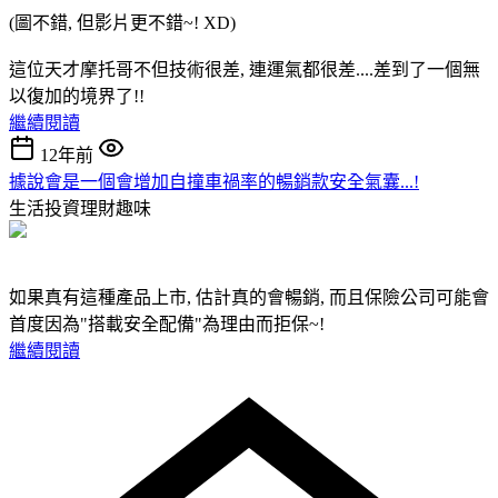
(圖不錯, 但影片更不錯~! XD)
這位天才摩托哥不但技術很差, 連運氣都很差....差到了一個無
以復加的境界了!!
繼續閱讀
12年前
據說會是一個會增加自撞車禍率的暢銷款安全氣囊...!
生活投資理財趣味
如果真有這種產品上市, 估計真的會暢銷, 而且保險公司可能會
首度因為"搭載安全配備"為理由而拒保~!
繼續閱讀