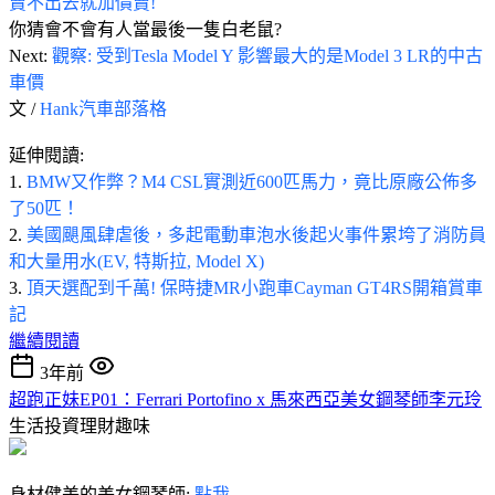
賣不出去就加價賣!
你猜會不會有人當最後一隻白老鼠?
Next:
觀察: 受到Tesla Model Y 影響最大的是Model 3 LR的中古
車價
文 /
Hank汽車部落格
延伸閱讀:
1.
BMW又作弊？M4 CSL實測近600匹馬力，竟比原廠公佈多
了50匹！
2.
美國颶風肆虐後，多起電動車泡水後起火事件累垮了消防員
和大量用水(EV, 特斯拉, Model X)
3.
頂天選配到千萬! 保時捷MR小跑車Cayman GT4RS開箱賞車
記
繼續閱讀
3年前
超跑正妹EP01：Ferrari Portofino x 馬來西亞美女鋼琴師李元玲
生活投資理財趣味
身材健美的美女鋼琴師:
點我