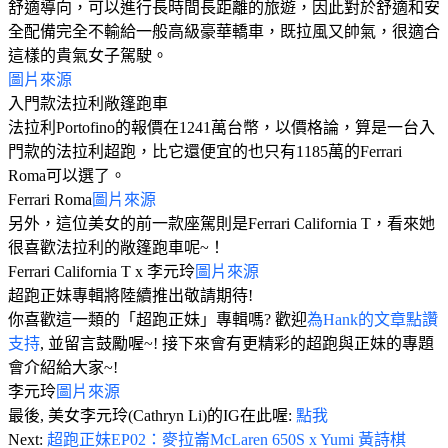
舒適導向，可以進行長時間長距離的旅遊，因此對於舒適和安
全配備完全不輸給一般高級豪華轎車，既拉風又帥氣，很適合
這樣的貴氣女子駕駛。
圖片來源
入門款法拉利敞篷跑車
法拉利Portofino的報價在1241萬台幣，以價格論，算是一台入
門款的法拉利超跑，比它還便宜的也只有1185萬的Ferrari
Roma可以選了。
Ferrari Roma
圖片來源
另外，這位美女的前一款座駕則是Ferrari California T，看來她
很喜歡法拉利的敞篷跑車呢~！
Ferrari California T x 李元玲
圖片來源
超跑正妹專輯將陸續推出敬請期待!
你喜歡這一類的「超跑正妹」專輯嗎? 歡迎
為Hank的文章點讚
支持
, 並留言鼓勵喔~! 接下來會有更精彩的超跑與正妹的專題
會介紹給大家~!
李元玲
圖片來源
最後, 美女李元玲(Cathryn Li)的IG在此喔:
點我
Next:
超跑正妹EP02：麥拉崙McLaren 650S x Yumi 黃詩棋