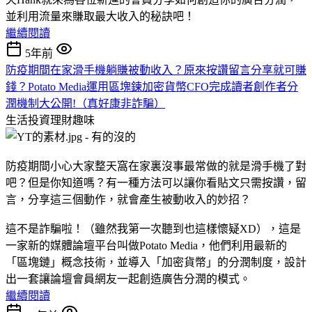
並利用流量來賺取最大收入的秘訣吧！
繼續閱讀
5年前
防疫期間在家滑手機躺賺被動收入？原來按讚留言分享就可賺
錢？Potato Media運用區塊鍊加密貨幣CFO完成讀者創作者分
潤機制大公開!（真好康非詐騙）
生活投資理財趣味
防疫期間小心大家整天窩在家裏沒事最常做的就是滑手機了對
吧？但是你知道嗎？有一種方法可以讓你看貼文只需按讚，留
言，分享這三個動作，就會產生被動收入的妙招？
這不是詐騙啦！（雖然我第一次聽到也這樣懷疑XD），這是
一家新的媒體論壇平台叫做Potato Media，他們利用最新的
「區塊鏈」概念技術，並導入「加密貨幣」的分潤制度，設計
出一套讓論壇會員網友一起創造廣告分潤的模式。
繼續閱讀