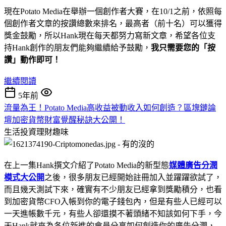
現在Potato Media在舉辦一個創作者大賽，在10/1之前，依照每
個創作者文章的按讚總數來排名，最高者（前十名）可以獲得
獎金鼓勵，所以Hank現在每天都努力寫新文章，希望各位支
持Hank創作的朋友們能夠繼續給予鼓勵，
我只需要您的「按
讚」動作即可！
繼續閱讀
5年前
流量為王！Potato Media高收益被動收入如何創造？區塊鏈論
壇加密貨幣財富覺醒秘訣大公開！
生活投資理財趣味
在上一集Hank撰文介紹了Potato Media的新型態
媒體廣告分潤
模式大公開
之後，很多朋友已經開始註冊加入並躍躍欲試了，
而且幾天測試下來，確實有不少朋友已經拿到獎勵積分，也看
到加密貨幣CFO入帳到你的電子錢包內，但是有些人已經可以
一天進帳數千元，有些人卻還摸不著頭緒不知該如何下手，今
天Hank就來為各位新進的會員分享如何創造你的廣告分潤，