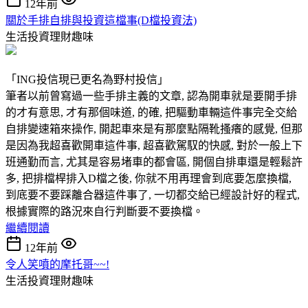
12年前
關於手排自排與投資這檔事(D檔投資法)
生活投資理財趣味
「ING投信現已更名為野村投信」
筆者以前曾寫過一些手排主義的文章, 認為開車就是要開手排
的才有意思, 才有那個味道, 的確, 把驅動車輛這件事完全交給
自排變速箱來操作, 開起車來是有那麼點隔靴搔癢的感覺, 但那
是因為我超喜歡開車這件事, 超喜歡駕馭的快感, 對於一般上下
班通勤而言, 尤其是容易堵車的都會區, 開個自排車還是輕鬆許
多, 把排檔桿排入D檔之後, 你就不用再理會到底要怎麼換檔,
到底要不要踩離合器這件事了, 一切都交給已經設計好的程式,
根據實際的路況來自行判斷要不要換檔。
繼續閱讀
12年前
令人笑噴的摩托哥~~!
生活投資理財趣味