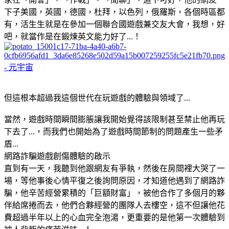
下子美國，英國，德國，杜拜，以色列，俄羅斯，各個時區都
有，活生生就是在參加一個聯合國遊戲兼交友大會，我想，好
吧，就當作是在鍛煉英文能力好了...！
但這根本超過我這個世代在玩遊戲的體驗與領域了...
當然，遊戲時間瞬間膨脹讓我開始覺得該限制甚至禁止他再玩
下去了...，而我們也開始為了遊戲時間節制的問題產生一些矛
盾...
網路詐騙遊戲創傷體驗的啟示
直到有一天，我聽到他跟網友有爭執，然後在房間裡大哭了一
場，等他事後心情平復之後詢問原因，才知道他遇到了網路詐
騙，他辛苦經營累積的「巨額財富」，被他合作了多個月的夥
伴給席捲而去，他們合夥經營的團隊人去樓空，這不但讓他花
費超過半年以上的心血完全泡湯，更重要的是他第一次體驗到