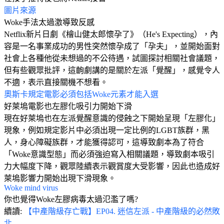
圖片來源
Woke手法太過激導致反感
Netflix新片日劇《檜山健太郎懷孕了》（He's Expecting），內
容是一名事業成功的男性突然懷孕成了「孕夫」，並開始面對
社會上各種他從未想過的不公待遇，試圖探討相關社會議題，
但有些觀眾批評，這齣劇講的是關於左派「覺醒」，感覺令人
不適，表示直接關機不想看。
奧斯卡規定電影必須包括Woke元素才能入選
好萊塢電影也左膠化吸引力開始下滑
現在好萊塢也在左派覺醒意識的侵蝕之下開始呈現「左膠化」
現象，例如規定影片中必須出現一定比例的LGBT族群，黑
人，身心障礙族群，才能獲得認可，這導致劇本為了符合
「Woke意識型態」而必須強迫寫入相關議題，導致劇本吸引
力大幅度下降，觀眾陸續表示觀賞度大受影響，因此也造成好
萊塢影響力開始出現下滑現象。
Woke mind virus
你也覺得Woke左膠病毒太過氾濫了嗎?
續讀:
【中產階級存亡戰】EP04. 迷信左派 - 中產階級的必然敗
北