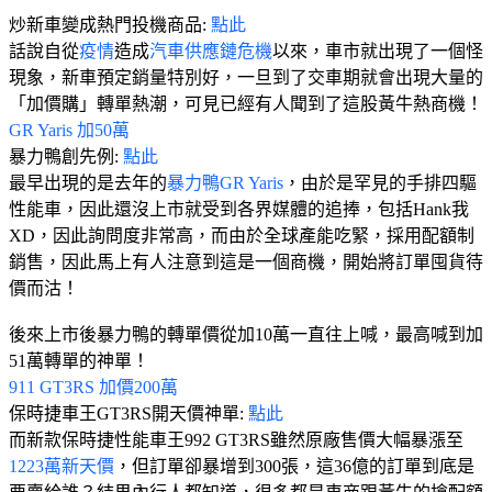
炒新車變成熱門投機商品:
點此
話說自從
疫情
造成
汽車供應鏈危機
以來，車市就出現了一個怪
現象，新車預定銷量特別好，一旦到了交車期就會出現大量的
「加價購」轉單熱潮，可見已經有人聞到了這股黃牛熱商機！
GR Yaris 加50萬
暴力鴨創先例:
點此
最早出現的是去年的
暴力鴨GR Yaris
，由於是罕見的手排四驅
性能車，因此還沒上市就受到各界媒體的追捧，包括Hank我
XD，因此詢問度非常高，而由於全球產能吃緊，採用配額制
銷售，因此馬上有人注意到這是一個商機，開始將訂單囤貨待
價而沽！
後來上市後暴力鴨的轉單價從加10萬一直往上喊，最高喊到加
51萬轉單的神單！
911 GT3RS 加價200萬
保時捷車王GT3RS開天價神單:
點此
而新款保時捷性能車王992 GT3RS雖然原廠售價大幅暴漲至
1223萬新天價
，但訂單卻暴增到300張，這36億的訂單到底是