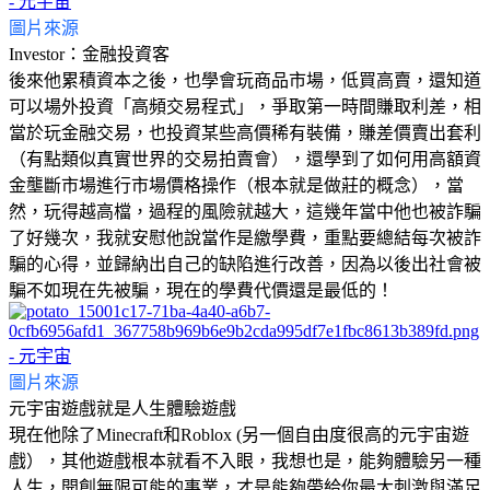
圖片來源
Investor：金融投資客
後來他累積資本之後，也學會玩商品市場，低買高賣，還知道
可以場外投資「高頻交易程式」，爭取第一時間賺取利差，相
當於玩金融交易，也投資某些高價稀有裝備，賺差價賣出套利
（有點類似真實世界的交易拍賣會），還學到了如何用高額資
金壟斷市場進行市場價格操作（根本就是做莊的概念），當
然，玩得越高檔，過程的風險就越大，這幾年當中他也被詐騙
了好幾次，我就安慰他說當作是繳學費，重點要總結每次被詐
騙的心得，並歸納出自己的缺陷進行改善，因為以後出社會被
騙不如現在先被騙，現在的學費代價還是最低的！
圖片來源
元宇宙遊戲就是人生體驗遊戲
現在他除了Minecraft和Roblox (另一個自由度很高的元宇宙遊
戲），其他遊戲根本就看不入眼，我想也是，能夠體驗另一種
人生，開創無限可能的事業，才是能夠帶給你最大刺激與滿足