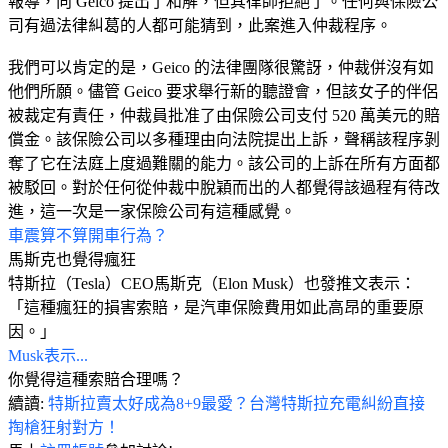
報導，向 Geico 提出了和解，但其律師拒絕了。任何與保險公
司有過法律糾葛的人都可能猜到，此案進入仲裁程序。
我們可以肯定的是，Geico 的法律團隊很驚訝，仲裁併沒有如
他們所願。儘管 Geico 要求舉行新的聽證會，但該女子的伴侶
被裁定有責任，仲裁員批准了由保險公司支付 520 萬美元的賠
償金。該保險公司以多種理由向法院提出上訴，聲稱該程序剝
奪了它在法庭上度過難關的能力。該公司的上訴在所有方面都
被駁回。對於任何從仲裁中脫穎而出的人都覺得該過程有待改
進，這一次是一家保險公司有這種感覺。
車震算不算開車行為？
馬斯克也覺得瘋狂
特斯拉（Tesla）CEO馬斯克（Elon Musk）也發推文表示：
「這種瘋狂的損害索賠，是汽車保險費用如此高昂的重要原
因。」
Musk表示...
你覺得這種索賠合理嗎？
續讀:
特斯拉賣太好成為8+9最愛？台灣特斯拉充電糾紛直接
掏槍狂射對方！