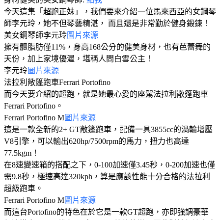
今天這集「超跑正妹」，我們要來介紹一位馬來西亞的女鋼琴
師李元玲，她不但琴藝精湛， 而且還是非常勤於健身鍛鍊！
美女鋼琴師李元玲
圖片來源
擁有體脂肪僅11%，身高168公分的健美身材，也有芭蕾舞的
天份，加上家境優渥，堪稱人間白雪公主！
李元玲
圖片來源
法拉利敞篷跑車Ferrari Portofino
而今天要介紹的超跑，就是她最心愛的座駕法拉利敞篷跑車
Ferrari Portofino。
Ferrari Portofino M
圖片來源
這是一款全新的2+ GT敞篷跑車，配備一具3855cc的渦輪增壓
V8引擎，可以輸出620hp/7500rpm的馬力，扭力也高達
77.5kgm！
在8速變速箱的搭配之下，0-100加速僅3.45秒，0-200加速也僅
需9.8秒，極速高達320kph，算是應該性能十分合格的法拉利
超級跑車。
Ferrari Portofino M
圖片來源
而這台Portofino的特色在於它是一款GT超跑，亦即強調豪華