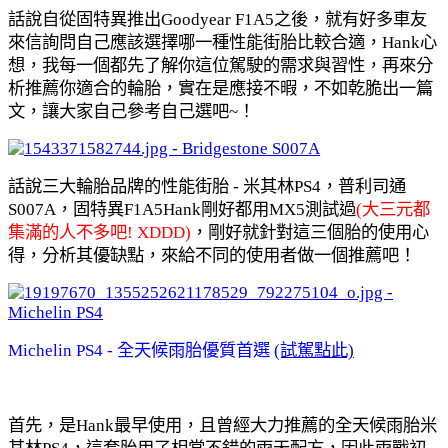
話說自從固特異推出Goodyear F1A5之後，就有好多車友
來信詢問自己應該選擇哪一種性能街胎比較合適，Hank心
想，我每一個都先了解你這位駕駛的需求與習性，再來分
析推薦你適合的輪胎，實在是應接不暇，不如乾脆出一篇
文，讓大家自己參考自己選吧~！
話說三大輪胎品牌的性能街胎 - 米其林PS4，普利司通
S007A，固特異F1A5Hank剛好都用MX5測試過
(大三元都
集滿的人不多吧! XDDD)
，剛好就針對這三個胎的使用心
得，分析其優缺點，來給不同的使用者做一個推薦吧！
Michelin PS4 - 全天候雨胎優質首選 
(試駕點此)
首先，是Hank最早使用，且曾經大力推薦的全天候雨胎米