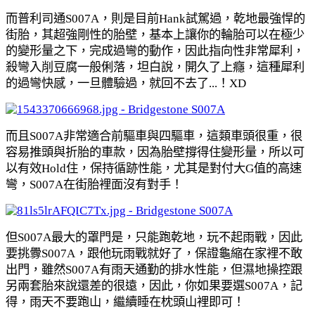
而普利司通S007A，則是目前Hank試駕過，乾地最強悍的
街胎，其超強剛性的胎壁，基本上讓你的輪胎可以在極少
的變形量之下，完成過彎的動作，因此指向性非常犀利，
殺彎入削豆腐一般俐落，坦白說，開久了上癮，這種犀利
的過彎快感，一旦體驗過，就回不去了...！XD
而且S007A非常適合前驅車與四驅車，這類車頭很重，很
容易推頭與折胎的車款，因為胎壁撐得住變形量，所以可
以有效Hold住，保持循跡性能，尤其是對付大G值的高速
彎，S007A在街胎裡面沒有對手！
但S007A最大的罩門是，只能跑乾地，玩不起雨戰，因此
要挑釁S007A，跟他玩雨戰就好了，保證龜縮在家裡不敢
出門，雖然S007A有雨天通勤的排水性能，但濕地操控跟
另兩套胎來說還差的很遠，因此，你如果要選S007A，記
得，雨天不要跑山，繼續睡在枕頭山裡即可！