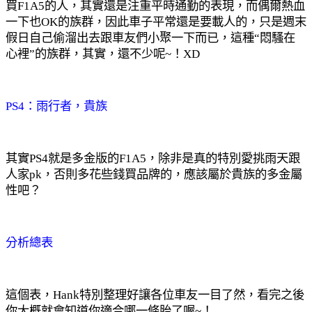
買F1A5的人，其實還是注重平時通勤的表現，而偶爾熱血
一下也OK的族群，因此車子平常還是要載人的，只是週末
假日自己偷溜出去跟車友們小聚一下而已，這種“悶騷在
心裡”的族群，其實，還不少呢~！XD
PS4：雨行者，貴族
其實PS4就是多金版的F1A5，除非是真的特別愛挑雨天跟
人家pk，否則多花些錢買品牌的，應該屬於貴族的多金屬
性吧？
分析總表
這個表，Hank特別整理好讓各位車友一目了然，看完之後
你大概就會知道你適合哪一條胎了喔~！