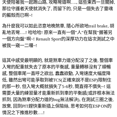
天使陪著我一起跑山路, 攻略彎道啊…., 這些東西一旦關掉,
那位守護者天使就消失了, 而留下的, 只是一個失去了靈魂
的軀殼而已啊~!
為什麼我可以如此恣意地晚煞車, 隨心所欲地trail brake, 胡
亂地丟彎….! 哈哈哈! 原來一直有一個”人”在幫我”握著另
一個方向盤”啊~! Renault Sport的深厚功力在這次測試之中
被我一窺一二囉~!
這其中感受最明顯的, 就是煞車力道分配沒了之後, 整個車
入彎的配重就失去了原本的平衡感, 重量轉移沒有了順暢
感, 整個車尾一直呼之欲出, 蠢蠢欲動, 入彎速度大幅度降
低, 雖然出彎可能爭取到被TCS(正確來說不是ESP)限制住
的那一秒, 但入彎大概就損失了5-6秒, 簡直得不償失~! 這
需要大量的練習量才能重新抓到車的平衡感(或許根本無法
抓到, 因為煞車分配力道的bug無法解決), 在測試三圈之後,
放棄, 回到PIT趕快重新插上保險絲, 思考如何在ESP ON的
情況之下推進秒數….!