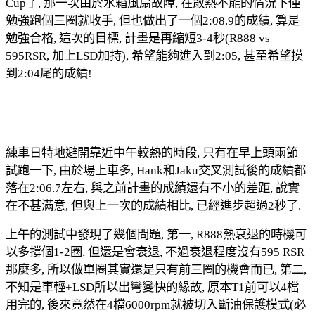
Cup了, 那一次由於水箱風扇故障, 在散熱不能的情況下僅
勉強跑個三圈就收手, 但也做出了一個2:08.9的成績, 算是
勉強合格, 這次的目標, 計畫是再縮短3-4秒(R888 vs
595RSR, 加上LSD加持), 希望能夠進入到2:05, 甚至希望摸
到2:04尾的成績!
練車日特地避開靠近中午較熱的時段, 只有在早上頭兩節
試跑一下, 由於場上車多, Hank和Jaku交叉測試後的成績都
落在2:06.7左右, 與之前計畫的成績還有不小的差距, 說實
在不甚滿意, 但與上一次的成績相比, 已經進步超過2秒了.
上午的測試中發現了幾個問題, 第一, R888熱衰退的時機可
以多撐個1-2圈, 但還是會衰退, 不過衰退程度沒有595 RSR
那麼多, 所以做單圈其實還是只有前三圈的機會而已, 第二,
不知是車輕+LSD所以出彎變快的緣故, 原本T1前可以4檔
用完的, 後來竟然在4檔6000rpm就被切入斷油保護模式(必