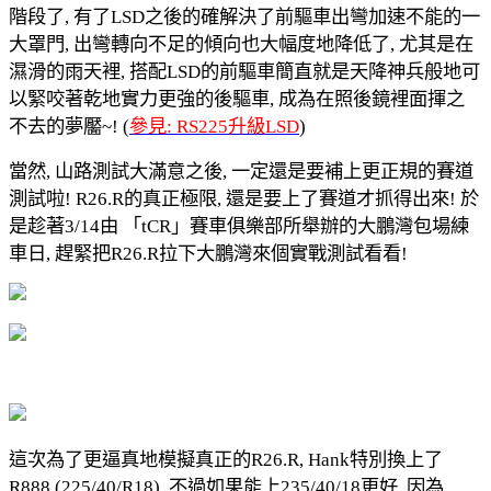
階段了, 有了LSD之後的確解決了前驅車出彎加速不能的一
大罩門, 出彎轉向不足的傾向也大幅度地降低了, 尤其是在
濕滑的雨天裡, 搭配LSD的前驅車簡直就是天降神兵般地可
以緊咬著乾地實力更強的後驅車, 成為在照後鏡裡面揮之
不去的夢靨~! (
參見: RS225升級LSD
)
當然, 山路測試大滿意之後, 一定還是要補上更正規的賽道
測試啦! R26.R的真正極限, 還是要上了賽道才抓得出來! 於
是趁著3/14由 「tCR」賽車俱樂部所舉辦的大鵬灣包場練
車日, 趕緊把R26.R拉下大鵬灣來個實戰測試看看!
這次為了更逼真地模擬真正的R26.R, Hank特別換上了
R888 (225/40/R18), 不過如果能上235/40/18更好, 因為