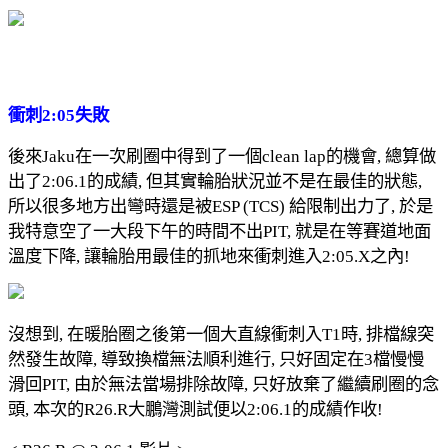
衝刺2:05失敗
後來Jaku在一次刷圈中得到了一個clean lap的機會, 總算做
出了2:06.1的成績, 但其實輪胎狀況並不是在最佳的狀態,
所以很多地方出彎時還是被ESP (TCS) 給限制出力了, 於是
我特意空了一大段下午的時間不出PIT, 就是在等賽道地面
溫度下降, 讓輪胎用最佳的抓地來衝刺進入2:05.X之內!
沒想到, 在暖胎圈之後第一個大直線衝刺入T1時, 排檔線突
然發生故障, 導致換檔無法順利進行, 只好固定在3檔慢慢
滑回PIT, 由於無法當場排除故障, 只好放棄了繼續刷圈的念
頭, 本次的R26.R大鵬灣測試便以2:06.1的成績作收!