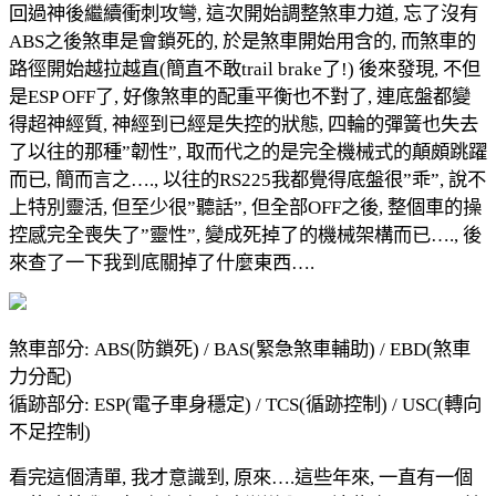
回過神後繼續衝刺攻彎, 這次開始調整煞車力道, 忘了沒有
ABS之後煞車是會鎖死的, 於是煞車開始用含的, 而煞車的
路徑開始越拉越直(簡直不敢trail brake了!) 後來發現, 不但
是ESP OFF了, 好像煞車的配重平衡也不對了, 連底盤都變
得超神經質, 神經到已經是失控的狀態, 四輪的彈簧也失去
了以往的那種”韌性”, 取而代之的是完全機械式的顛頗跳躍
而已, 簡而言之…., 以往的RS225我都覺得底盤很”乖”, 說不
上特別靈活, 但至少很”聽話”, 但全部OFF之後, 整個車的操
控感完全喪失了”靈性”, 變成死掉了的機械架構而已…., 後
來查了一下我到底關掉了什麼東西….
煞車部分: ABS(防鎖死) / BAS(緊急煞車輔助) / EBD(煞車
力分配)
循跡部分: ESP(電子車身穩定) / TCS(循跡控制) / USC(轉向
不足控制)
看完這個清單, 我才意識到, 原來….這些年來, 一直有一個