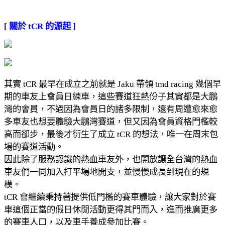
[ 關於 tCR 的源起 ]
其實 tCR 最早在成立之前就是 Jaku 帶領 tmd racing 幾個早
期的車友上會員日練車，這些賽道狂熱份子其實都是大鵬
灣的會員，不過因為會員日的諸多限制，還有周遭愈來愈
多車友也想要體驗大鵬灣賽道，但又因為會員資格門檻較
高而卻步，最後才衍生了成立 tCR 的想法，唯一在周末包
場的賽道活動。
因此除了服務認識的熱血車友外，也開放讓全台灣的熱血
車友們一同加入打平場地開支，並慢慢成長到現在的規
模。
tCR 會繼續秉持著提供低門檻的賽車體驗，讓大家對於賽
車這個正當的假日休閒活動更得其門而入，進而推廣更多
的賽車人口，以及車手養成參加比賽。