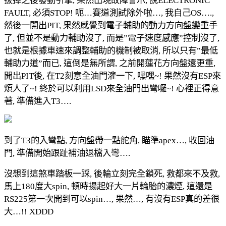
拔掉之後發動引擎, 果然出現故障警示, 說ELECTRONIC
FAULT, 必須STOP! 呃…賽道測試除外啦…, 我自己OS….,
然後一開出PIT, 果然感覺到電子輔助的動力方向盤變重手
了, 但並不是動力輔助沒了, 而是”電子速度感應”控制沒了,
也就是根據車速來調整輔助的機制被取消, 所以只有”最低
輔助力道”而已, 這倒是無所謂, 之前開蓮花方向盤還更重,
開出PIT後, 在T2刻意全油門灌一下, 嘿嘿~! 果然沒有ESP來
煩人了~! 終於可以利用LSD來全油門出彎囉~! 心裡正得意
著, 準備進入T3….
到了T3的入彎點, 方向盤帶一點舵角, 瞄準apex…, 收回油
門, 準備開始跟趾補油退檔入彎….
沒想到這煞車踏板一踩, 後輪立刻完全鎖死, 救都來不及救,
馬上180度大spin, 頓時揚起好大一片輪胎的濃煙, 這還是
RS225第一次開到可以spin…, 果然…, 有沒有ESP真的差很
大…!! XDDD