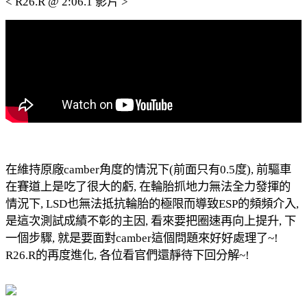
< R26.R @ 2:06.1 影片 >
在維持原廠camber角度的情況下(前面只有0.5度), 前驅車
在賽道上是吃了很大的虧, 在輪胎抓地力無法全力發揮的
情況下, LSD也無法抵抗輪胎的極限而導致ESP的頻頻介入,
是這次測試成績不彰的主因, 看來要把圈速再向上提升, 下
一個步驟, 就是要面對camber這個問題來好好處理了~!
R26.R的再度進化, 各位看官們還靜待下回分解~!