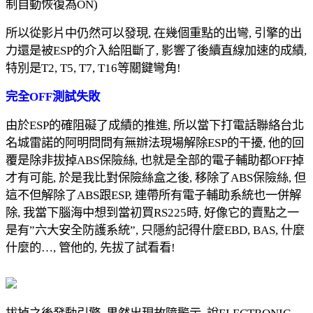
制自動恢復為ON)
所以從影片中仍然可以發現, 在幾個重點的出彎, 引擎的出
力還是被ESP的介入給阻斷了, 影響了後續直線加速的成績,
特別是T2, T5, T7, T16等關鍵彎角!
完全OFF測試失敗
由於ESP的確阻礙了成績的推進, 所以當下打電話聯絡台北
名城雷諾的阿明問問有無辦法現場解除ESP的干擾, 他的回
覆是除非拔掉ABS保險絲, 也就是全部的電子輔助都OFF掉
才有可能, 於是我比對保險絲盒之後, 移除了ABS保險絲, 但
這不但解除了ABS跟ESP, 連帶所有電子輔助系統也一併解
除, 我當下腦海中想到當初買RS225時, 好像它的賣點之一
是有”六大安全防護系統”, 只隱約記得什麼EBD, BAS, 什麼
什麼的…, 管他的, 先拔了試看看!