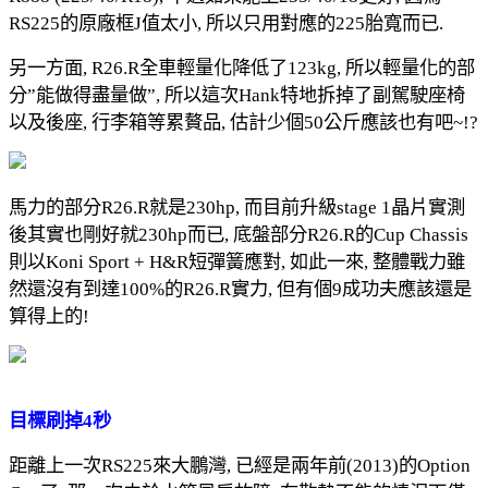
RS225的原廠框J值太小, 所以只用對應的225胎寬而已.
另一方面, R26.R全車輕量化降低了123kg, 所以輕量化的部
分”能做得盡量做”, 所以這次Hank特地拆掉了副駕駛座椅
以及後座, 行李箱等累贅品, 估計少個50公斤應該也有吧~!?
馬力的部分R26.R就是230hp, 而目前升級stage 1晶片實測
後其實也剛好就230hp而已, 底盤部分R26.R的Cup Chassis
則以Koni Sport + H&R短彈簧應對, 如此一來, 整體戰力雖
然還沒有到達100%的R26.R實力, 但有個9成功夫應該還是
算得上的!
目標刷掉4秒
距離上一次RS225來大鵬灣, 已經是兩年前(2013)的Option