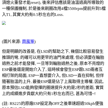
須熄火重發才能reset), 後來評估應該是油溫過高所導致的
一種保護機制, 於是後來刷圈改用4檔5500rpm提前升到5檔
入T1, 其實大約有0.5秒左右的Loss.
(圖片來源:
周風箏
)
但是明顯的改善是, 在LSD的幫助之下, 幾個比較容易發生
推頭的彎, 的確可以用更早的油門來處理, 但必須要在輪胎
過熱之前才能發揮, 一旦等到輪胎過熱之後, 原本不亮燈的
ESP最後還是開始介入了, 這時候會發生ESP跟LSD兩者互
相打架的局面, ESP一直想要介入, 但LSD一直在抑制, 但伴
隨著胎溫的上升, 最後ESP還是佔了上風取得主導權, 因此,
原本預估LSD能夠發揮的圈速提升大約是2秒的差距, 實質
上的成績進步貢獻大約只有1秒左右而已, 甚為可惜~!
(註: RS225的原廠ESP設定為OFF之後車速超過50kph便強