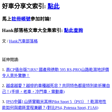
好車分享文索引:
點此
馬上
註冊帳號
參加討論!
Hank部落格文章大全集索引:
點此查詢
文 /
Hank汽車部落格
延伸閱讀:
1.
高CP值台版71RS? 國產飛德勒 595 RS-PRO山路乾濕地評價
令人意外驚艷！
2.
越虐越愛？越慘的車種越死忠？共同特色都是特別能折騰自
己！(手排，老車，冷門車，電動車)
3.
[PS5中篇] 山道實戰米其林Pilot Sport 5（PS5）！乾濕地性
能如何與磨耗里程兼顧？(對比PS4, Potenza Sport, F1A6)