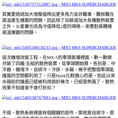
其實要透過加大增壓值榨出更多馬力並非難事，難就難在
高溫產生爆震的問題，因此除了加裝或加大各種散熱裝置
之外，火星塞也改為冷值降低2度的規格，來應對高轉速
高溫爆震的問題。
這次機增改裝工程，在MX-5的車頭氣壩裡面，數一數總
共裝了四層/五組的散熱裝置，從車頭開始算，各別是：中
冷器，機增冷，自排冷，冷排，水箱，幾乎把整個車頭能
撞風的空間都利用了，只是Hank比較擔心的是，如此以來
水箱前的撞風已經被利用過好幾次，已經是熱風了，散熱
效果不知道會不會打折扣？
不過，散熱系統裡面有個關鍵的部件，那就是自排冷，原