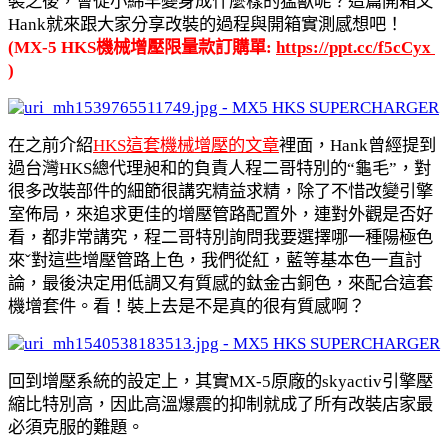
裝之後，會從小綿羊變身成什麼樣的猛獸呢？這篇開箱文
Hank就來跟大家分享改裝的過程與開箱實測感想吧！
(MX-5 HKS機械增壓限量款訂購單: 
https://ppt.cc/f5cCyx
)
在之前介紹
HKS這套機械增壓的文章
裡面，Hank曾經提到
過台灣HKS總代理昶和的負責人程二哥特別的“龜毛”，對
很多改裝部件的細節很講究精益求精，除了不惜改變引擎
室佈局，來追求更佳的增壓管路配置外，連對外觀是否好
看，都非常講究，程二哥特別詢問我要選擇哪一種陽極色
來ˇ對這些增壓管路上色，我們從紅，藍等基本色一直討
論，最後決定用低調又有質感的鈦金古銅色，來配合這套
機增套件。看！裝上去是不是真的很有質感啊？
回到增壓系統的設定上，其實MX-5原廠的skyactiv引擎壓
縮比特別高，因此高溫爆震的抑制就成了所有改裝店家最
必須克服的難題。