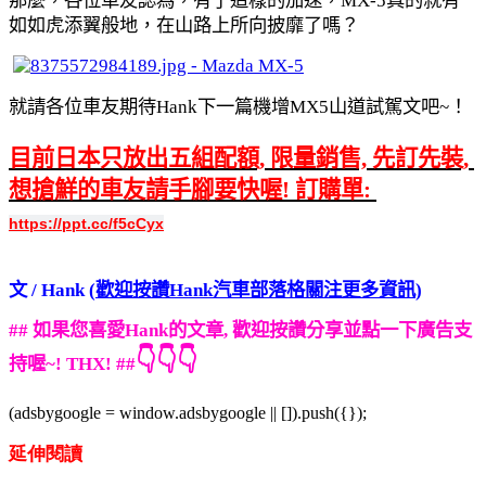
那麼，各位車友認為，有了這樣的加速，MX-5真的就有
如如虎添翼般地，在山路上所向披靡了嗎？
就請各位車友期待Hank下一篇機增MX5山道試駕文吧~！
目前日本只放出五組配額, 限量銷售, 先訂先裝, 
想搶鮮的車友請手腳要快喔! 訂購單: 
https://ppt.cc/f5cCyx
文 / Hank (
歡迎按讚Hank汽車部落格關注更多資訊
)
## 如果您喜愛Hank的文章, 歡迎按讚分享並點一下廣告支
👇👇👇
持喔~! THX! ##
(adsbygoogle = window.adsbygoogle || []).push({});
延伸閱讀