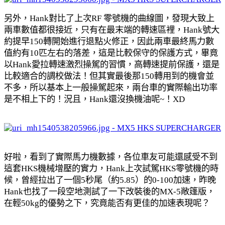
另外，Hank對比了上次RF 零號機的曲線圖，發現大致上
兩車數值都很接近，只有在最末端的轉速區裡，Hank號大
約提早150轉開始進行退點火修正，因此兩車最終馬力數
值約有10匹左右的落差，這是比較保守的保護方式，畢竟
以Hank愛拉轉速激烈操駕的習慣，高轉速提前保護，還是
比較適合的調校做法！但其實最後那150轉用到的機會並
不多，所以基本上一般操駕起來，兩台車的實際輸出功率
是不相上下的！況且，Hank還沒換機油呢~！XD
好啦，看到了實際馬力機數據，各位車友可能還感受不到
這套HKS機械增壓的實力，Hank上次試駕HKS零號機的時
候，曾經拉出了一個5秒尾（約5.85）的0-100加速，昨晚
Hank也找了一段空地測試了一下改裝後的MX-5敞篷版，
在輕50kg的優勢之下，究竟能否有更佳的加速表現呢？