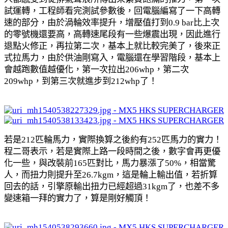
試運轉，工程師看完測試參數後，回電腦編寫了一下高轉
速的部分，由於渦輪效率提升，增壓值打到0.9 bar比上次
的零號機還要高，高轉速尾段有一些爆震出現，因此進行
退點火修正，再拉第二次，基本上就比較完美了，後來正
式拉馬力，由於供油剛寫入，電腦還在學習階段，基本上
會越跑數值越優化，第一次拉出206whp，第二次
209whp，到第三次就進步到212whp了！
若是212匹輪馬力，實際換算之後約有252匹馬力的實力！
程二哥表示，若是實際上路一段時間之後，數字會再更優
化一些，與改裝前165匹對比，馬力暴漲了50%，相當驚
人，而扭力則提升至26.7kgm，這是輪上輸出值，若折算
回去的話，引擎原輸出扭力已經超過31kgm了，也差不多
變速箱一拜的實力了，算是剛好觸頂！