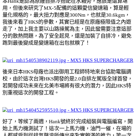
本Hank是認為原廠自排冷搭配在水箱旁，應該是還算堪
用，但後來研究了MX-5配備的這顆愛信變速箱，算是輕
量化規格的，最大扭力對應是300Nm，也就是30.6kgm，
我後來看了HKS的參數，其實已經是在原廠極限值之內遊
走了，加上我主要以山路操駕為主，因此蠻需要注意這部
分的散熱問題，為了安全起見，還是加裝了自排冷，避免
跑到最後變成是變速箱在出包就糗了！
後來日本HKS母廠也派出御用工程師特地來台協助電腦調
校，由於這次台灣HKS開發的是2.0自排左駕版全球首發，
若開發成功未來在北美市場將有很大的潛力，因此HKS特
別重視這次的開發工程。
好了，等候了兩週，Hank號終於完成組裝與電腦編寫，開
始上馬力機測試了！這次一上馬力機，油門一催，在場的
人都感受到從排氣聲浪所傳出來紮實飽滿的推力，第一次