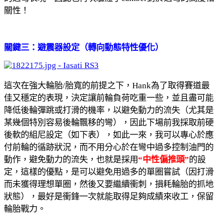
關性！
關鍵三：避震器設定（轉向動態特性優化）
這次在強大輪胎/胎寬的前提之下，Hank為了取得賽道最
佳又穩定的表現，決定讓前輪負荷吃重一些，並且盡可能
降低後輪彈跳或打滑的機率，以避免動力的流失（尤其是
某幾個特別容易後輪飄移的彎），因此下場前我採取前硬
後軟的組尼設定（如下表），如此一來，我可以專心於應
付前輪的循跡狀況，而不用分心於在彎中過多控制油門的
動作，避免動力的流失，也就是採用
“中性偏推頭”
的設
定，這樣的優點，是可以避免用過多的單圈嘗試（因打滑
而未獲得理想單圈，然後又要繼續衝刺，損耗輪胎的抓地
狀態），最好是衝鋒一次就能取得足夠成績來收工，保留
輪胎戰力。