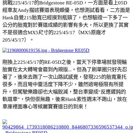
挑戰225/45/17的Bridgestone RE-05D，一方面是看上05D
經車友Andy描述賽道表現頗優，也想測試看看，二方面是
Hank自覺215胎寬已經摸到瓶頸了，也想驗證一下多了一
公分的胎寬對於賽道成績的影響有多大，所以更換了其實
不是很適合MX5尺寸的225/45/17（MX5原廠才
205/45/17）。
剛換上225/45/17的RE-05D之後，當天下停車場就發現輪
胎實在太大轉彎會磨到內規版...。但為了刷單圈只好先忍
著了，後來去跑了一次山路試感覺，發現225的胎寬重托
很多，而且彎中靈活度下降不少，雖然過彎極限有所提
升，但駕駛樂趣卻也大幅銳減，整台車變成“反應遲鈍的
軌道車”，快但很無趣，後來Hank索性週末不跑山，放在
車庫裡面專心等候麗寶賽道日的到來！