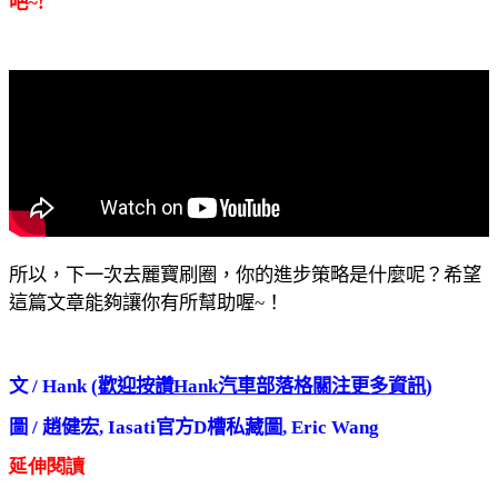
吧~!
所以，下一次去麗寶刷圈，你的進步策略是什麼呢？希望
這篇文章能夠讓你有所幫助喔~！
文 / Hank (
歡迎按讚Hank汽車部落格關注更多資訊
)
圖 /
趙健宏
,
Iasati官方D槽私藏圖
,
Eric Wang
延伸閱讀