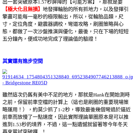
出一套突破原本1.57秒屏障的【可能方案】，那就是要
【極大化且無損】
地發揮輪胎的所有抓地力，以及發揮引
擎盡可能每一毫秒的極限輸出，所以，從輪胎品類，尺
寸，定位角度，避震器調校，彎道攻略，刷圈策略與心
態，都做了一次沙盤推演與優化，最後，只在下場的短短
五分鐘內，便成功地完成了理論值的驗證！
其實還有進步空間
雖然這次仍舊有美中不足的地方，那就是Hank在開始測時
之前，保留前車空檔的計算上（這也是刷圈的重要現場策
略運用！），約莫少抓了1-2秒，導致最後幾個彎過於逼近
前車而放慢了一點速度，因此實際理論單圈原本是可以推
進到1.53秒的境界，不過，這一點遺憾就留著等今年冬天
再來嘗試突破囉...！