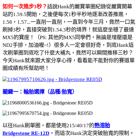
如何一次進步3秒？
話說Hank的麗寶單圈紀錄從麗寶開幕
站的1.59.5開始，之後便每次1秒半秒地逐漸改善推進，
1.58，1.57...一直削一直削，一直到今年三月，竟然一口氣
刷掉3秒，直接突破到1.54.3秒的境界！就這麼坐穩了最速
MX5的寶座！（PS: 其他的MX5同學們，無論是增壓還是
ND2手排，加油喔~!）很多人一定會很好奇，到底Hank這
次刷單圈到底吃了什麼大補丸，竟然可以瞬間推移三秒？
今天Hank就來跟大家分享心得，看看能不能對你的賽道單
圈成績有所幫助吧！
關鍵一：輪胎選擇（品種/胎寬）
以往Hank刷單圈，都是使用215/40/17的
熱溶胎
Bridgestone RE-12D
，而這次Hank決定突破胎寬的限制，